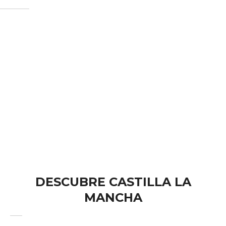
Disfrutar de una experiencia rural única te resultará más fácil
de lo que crees, Sueños del Quijote está ubicado en
Madridejos, centro de España, a tan solo 120 km de Madrid y
60 km de Toledo.
DESCUBRE CASTILLA LA
MANCHA