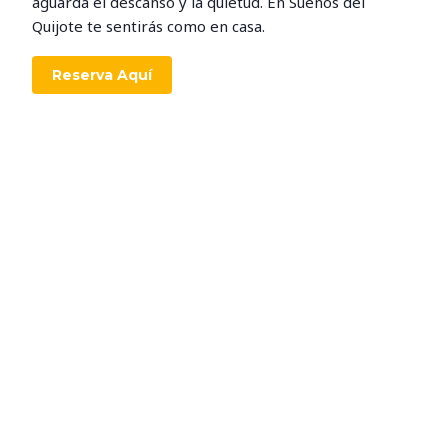
aguarda el descanso y la quietud. En Sueños del
Quijote te sentirás como en casa.
Reserva Aquí
LA MANCHA MUY CERCA