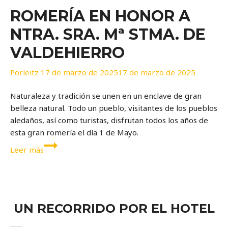
ROMERÍA EN HONOR A
NTRA. SRA. Mª STMA. DE
VALDEHIERRO
Por
leitz
17 de marzo de 2025
17 de marzo de 2025
Naturaleza y tradición se unen en un enclave de gran
belleza natural. Todo un pueblo, visitantes de los pueblos
aledaños, así como turistas, disfrutan todos los años de
esta gran romería el día 1 de Mayo.
Romería
Leer más
en
honor
a
Ntra.
Sra.
UN RECORRIDO POR EL HOTEL
Mª