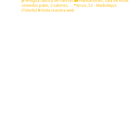
🌾Antigua fábrica de harinas
🏡 Habitaciones, sala de estar,
comedor, patio, 2 salones…
📍Arcos, 52 - Madridejos
(Toledo)
⬇️Visita nuestra web