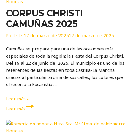
Noticias
Disfruta
CORPUS CHRISTI
de
la
CAMUÑAS 2025
piscina
municipal
Por
leitz
17 de marzo de 2025
17 de marzo de 2025
Camuñas se prepara para una de las ocasiones más
especiales de toda la región: la Fiesta del Corpus Christi.
Del 19 al 22 de Junio del 2025. El municipio es uno de los
referentes de las fiestas en toda Castilla-La Mancha,
gracias al particular aroma de sus calles, los colores que
ofrecen a la Eucaristía …
Corpus
Leer más »
Christi
Corpus
Leer más
Camuñas
Christi
2025
Camuñas
2025
Noticias