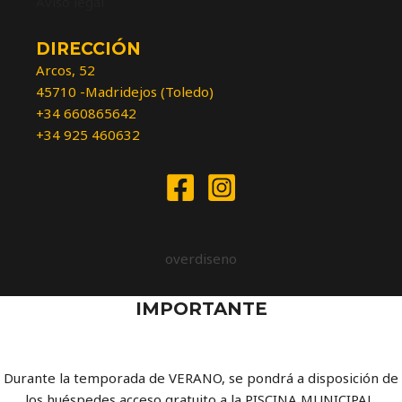
Aviso legal
DIRECCIÓN
Arcos, 52
45710 -Madridejos (Toledo)
+34 660865642
+34 925 460632
overdiseno
IMPORTANTE
Durante la temporada de VERANO, se pondrá a disposición de
los huéspedes acceso gratuito a la PISCINA MUNICIPAL.