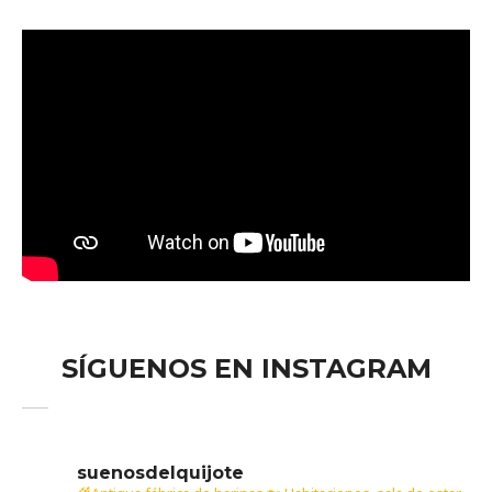
Stma.
de
Valdehierro
SÍGUENOS EN INSTAGRAM
suenosdelquijote