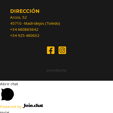
DIRECCIÓN
Arcos, 52
45710 -Madridejos (Toledo)
+34 660865642
+34 925 460632
overdiseno
Abrir chat
Powered by
Hola!