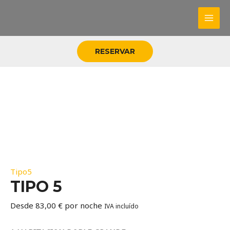
Ir
al
Mai
contenido
Men
RESERVAR
Tipo5
TIPO 5
Desde
83,00
€
por noche
IVA incluído